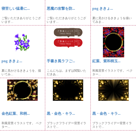
寝苦しい猛暑に...
悪魔の攻撃を防...
png ききょ...
ご覧いただきありがとうござ
ご覧いただきありがとうござ
夏に見かけるききょうを描い
います...
います...
てみま...
png ききょ...
手書き風ラフご...
紅葉、紫和柄玉...
夏に見かけるききょうを、描
こんにちは。まずは閲覧いた
和風背景イラストです。 ベク
いてみ...
だきあ...
ター...
金色紅葉、和柄...
黒・金色・キラ...
黒・金色・キラ...
和風背景イラストです。 ベク
ブラックフライデー背景イラ
ブラックフライデー背景イラ
ター...
ストで...
ストで...