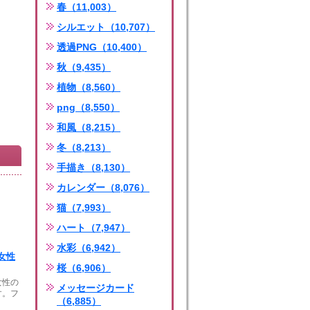
春（11,003）
シルエット（10,707）
透過PNG（10,400）
秋（9,435）
植物（8,560）
png（8,550）
和風（8,215）
冬（8,213）
手描き（8,130）
カレンダー（8,076）
猫（7,993）
ハート（7,947）
水彩（6,942）
女性
桜（6,906）
女性の
メッセージカード
す。フ
（6,885）