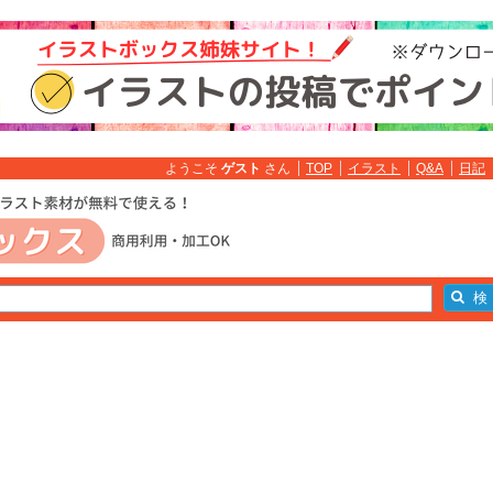
ようこそ
ゲスト
さん
TOP
イラスト
Q&A
日記