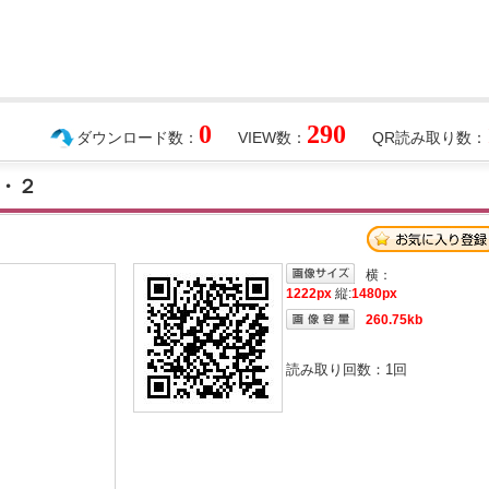
0
290
ダウンロード数：
VIEW数：
QR読み取り数：
・２
横：
1222px
縦:
1480px
260.75kb
読み取り回数：
1
回