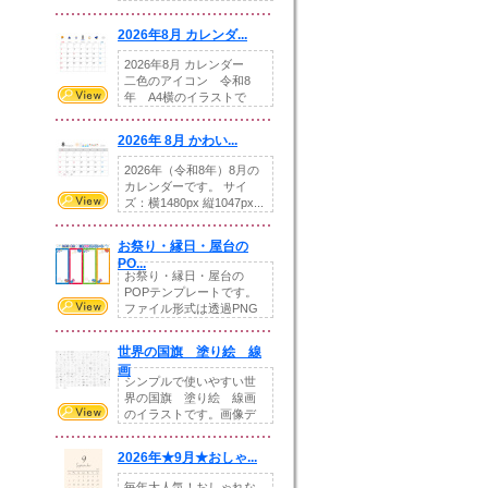
りの提...
2026年8月 カレンダ...
2026年8月 カレンダー
二色のアイコン 令和8
年 A4横のイラストで
す。8月をテ...
2026年 8月 かわい...
2026年（令和8年）8月の
カレンダーです。 サイ
ズ：横1480px 縦1047px...
お祭り・縁日・屋台の
PO...
お祭り・縁日・屋台の
POPテンプレートです。
ファイル形式は透過PNG
です。---太め...
世界の国旗 塗り絵 線
画
シンプルで使いやすい世
界の国旗 塗り絵 線画
のイラストです。画像デ
ータとEPSデータ...
2026年★9月★おしゃ...
毎年大人気！おしゃれな