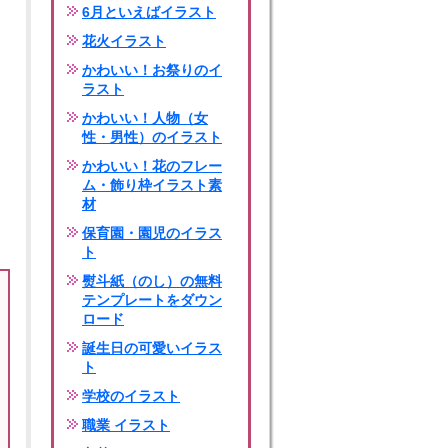
6月といえばイラスト
花火イラスト
かわいい！お祭りのイ
ラスト
かわいい！人物（女
性・男性）のイラスト
かわいい！花のフレー
ム・飾り枠イラスト素
材
保育園・園児のイラス
ト
熨斗紙（のし）の無料
テンプレートをダウン
ロード
誕生日の可愛いイラス
ト
学校のイラスト
職業 イラスト