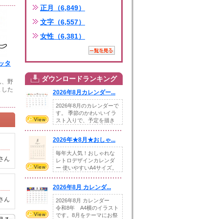
正月（6,849）
文字（6,557）
女性（6,381）
ッタ
ダウンロードランキング
ん、野
ました
2026年8月カレンダー...
2026年8月のカレンダーで
す。 季節のかわいいイラ
スト入りで、予定を描き
込めるスペ...
2026年★8月★おしゃ...
毎年大人気！おしゃれな
さん
レトロデザインカレンダ
ー 使いやすいA4サイズ。
illust...
2026年8月 カレンダ...
さん
2026年8月 カレンダー
令和8年 A4横のイラスト
です。8月をテーマにお祭