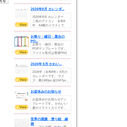
を見る
りの提...
2026年8月 カレンダ...
2026年8月 カレンダー
二色のアイコン 令和8
年 A4横のイラストで
す。8月をテ...
お祭り・縁日・屋台の
PO...
お祭り・縁日・屋台の
POPテンプレートです。
ファイル形式は透過PNG
です。---太め...
2026年 8月 かわい...
2026年（令和8年）8月の
カレンダーです。 サイ
ズ：横1480px 縦1047px...
お盆休みのお知らせ
お盆休みのお知らせテン
プレートです。 かわいい
夏のイラスト入りです。
休業日の日付けを...
世界の国旗 塗り絵 線
画
シンプルで使いやすい世