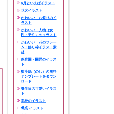
6月といえばイラスト
花火イラスト
かわいい！お祭りのイ
ラスト
かわいい！人物（女
性・男性）のイラスト
かわいい！花のフレー
ム・飾り枠イラスト素
材
保育園・園児のイラス
ト
熨斗紙（のし）の無料
テンプレートをダウン
ロード
誕生日の可愛いイラス
ト
学校のイラスト
職業 イラスト