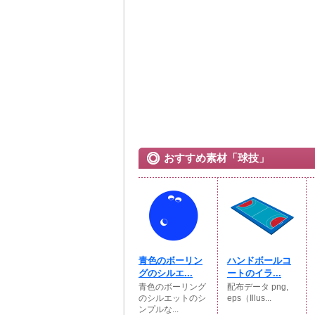
おすすめ素材「球技」
青色のボーリン
ハンドボールコ
グのシルエ...
ートのイラ...
青色のボーリング
配布データ png,
のシルエットのシ
eps（Illus...
ンプルな...