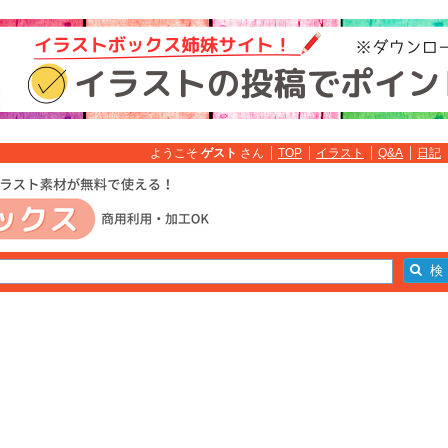
ようこそ
ゲスト
さん
TOP
イラスト
Q&A
日記