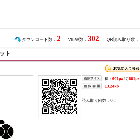
2
302
ダウンロード数：
VIEW数：
QR読み取り数：
ット
横：
601px
縦:
601px
13.24kb
読み取り回数：
0
回