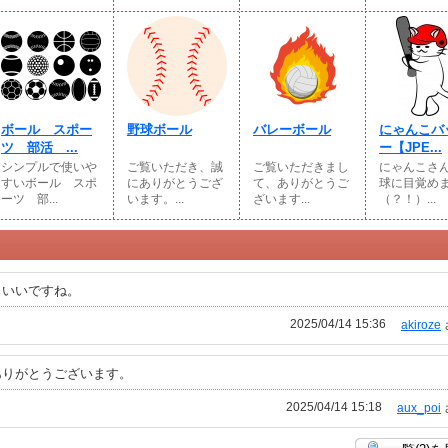
ボール スポー
野球ボール
バレーボール
にゃんこバ
ツ 部活 ...
ー【JPE...
シンプルで使いや
ご覧いただき、誠
ご覧いただきまし
にゃんこさ
すいボール スポ
にありがとうござ
て、ありがとうご
球に目覚め
ーツ 部...
います。...
ざいます...
（？！）...
トいいですね。
2025/04/14 15:36
akiroze
ありがとうございます。
2025/04/14 15:18
aux_poi