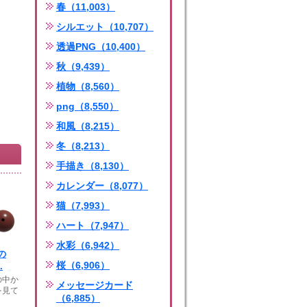
春（11,003）
シルエット（10,707）
透過PNG（10,400）
秋（9,439）
植物（8,560）
png（8,550）
和風（8,215）
冬（8,213）
手描き（8,130）
カレンダー（8,077）
猫（7,993）
ハート（7,947）
水彩（6,942）
の
桜（6,906）
.
の中か
メッセージカード
を見て
（6,885）