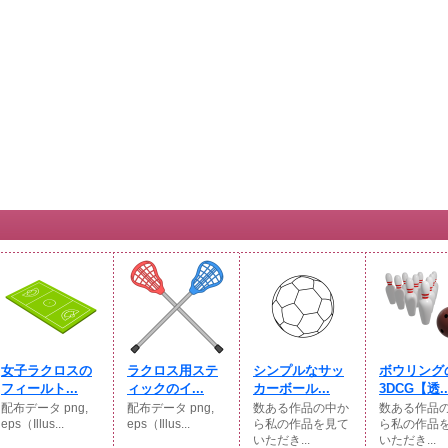
女子ラクロスの
ラクロス用ステ
シンプルなサッ
ボウリング
フィールト...
ィックのイ...
カーボール...
3DCG【透..
配布データ png,
配布データ png,
数ある作品の中か
数ある作品
eps（Illus...
eps（Illus...
ら私の作品を見て
ら私の作品
いただき...
いただき...