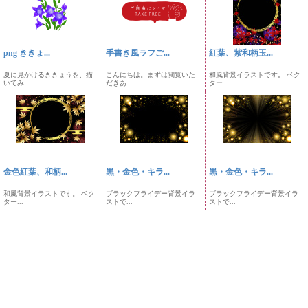
png ききょ...
手書き風ラフご...
紅葉、紫和柄玉...
夏に見かけるききょうを、描
こんにちは。まずは閲覧いた
和風背景イラストです。 ベク
いてみ...
だきあ...
ター...
金色紅葉、和柄...
黒・金色・キラ...
黒・金色・キラ...
和風背景イラストです。 ベク
ブラックフライデー背景イラ
ブラックフライデー背景イラ
ター...
ストで...
ストで...