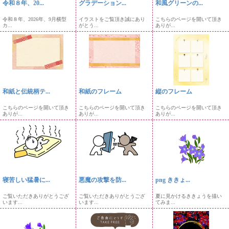
令和８年、20...
グラデーション...
和風グリーンの...
令和８年、2026年、9月横型
イラストをご覧頂き誠にあり
こちらのページを開いて頂き
カ...
がとう...
ありが...
和紙と伝統柄テ...
和紙のフレーム
縦のフレーム
こちらのページを開いて頂き
こちらのページを開いて頂き
こちらのページを開いて頂き
ありが...
ありが...
ありが...
寝苦しい猛暑に...
悪魔の攻撃を防...
png ききょ...
ご覧いただきありがとうござ
ご覧いただきありがとうござ
夏に見かけるききょうを描い
います...
います...
てみま...