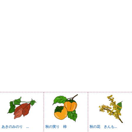
あきのみのり ...
秋の実り 柿
秋の花 きんも...