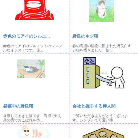
赤色のモアイのシルエ...
野良のキジ猫
赤色のモアイのシルエットのシンプ
春の海辺の植物に囲まれた野良白キ
ルなイラストです。使...
ジ猫を描きました 使...
昼寝中の野良猫
会社と握手する棒人間
昼寝してるきじ猫です 海辺で釣り
ご覧いただきありがとうございま
具の横でおこぼれを待...
す。シンプルで可愛い棒...