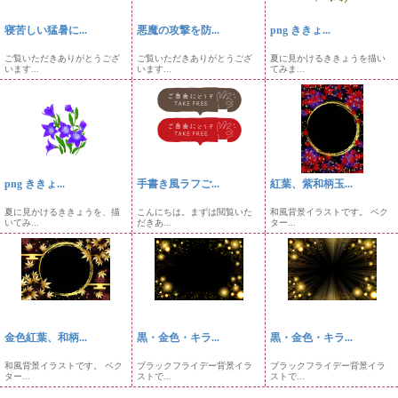
寝苦しい猛暑に...
悪魔の攻撃を防...
png ききょ...
ご覧いただきありがとうござ
ご覧いただきありがとうござ
夏に見かけるききょうを描い
います...
います...
てみま...
png ききょ...
手書き風ラフご...
紅葉、紫和柄玉...
夏に見かけるききょうを、描
こんにちは。まずは閲覧いた
和風背景イラストです。 ベク
いてみ...
だきあ...
ター...
金色紅葉、和柄...
黒・金色・キラ...
黒・金色・キラ...
和風背景イラストです。 ベク
ブラックフライデー背景イラ
ブラックフライデー背景イラ
ター...
ストで...
ストで...