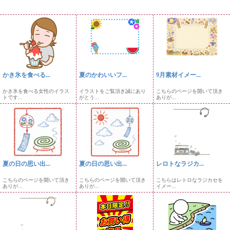
かき氷を食べる...
夏のかわいいフ...
9月素材イメー...
かき氷を食べる女性のイラス
イラストをご覧頂き誠にあり
こちらのページを開いて頂き
トです...
がとう...
ありが...
夏の日の思い出...
夏の日の思い出...
レロトなラジカ...
こちらのページを開いて頂き
こちらのページを開いて頂き
こちらはレトロなラジカセを
ありが...
ありが...
イメー...