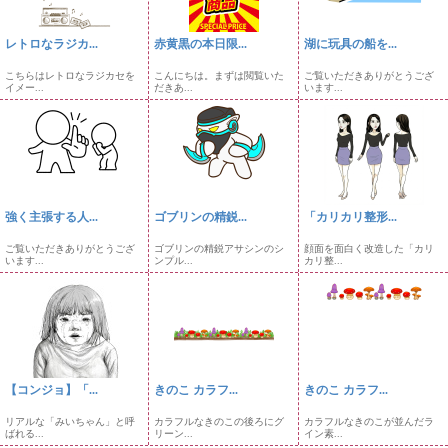
レトロなラジカ...
赤黄黒の本日限...
湖に玩具の船を...
こちらはレトロなラジカセを
こんにちは。まずは閲覧いた
ご覧いただきありがとうござ
イメー...
だきあ...
います...
強く主張する人...
ゴブリンの精鋭...
「カリカリ整形...
ご覧いただきありがとうござ
ゴブリンの精鋭アサシンのシ
顔面を面白く改造した「カリ
います...
ンプル...
カリ整...
【コンジョ】「...
きのこ カラフ...
きのこ カラフ...
リアルな「みいちゃん」と呼
カラフルなきのこの後ろにグ
カラフルなきのこが並んだラ
ばれる...
リーン...
イン素...