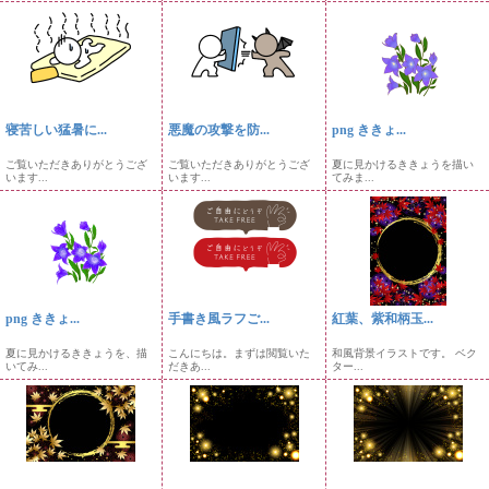
寝苦しい猛暑に...
悪魔の攻撃を防...
png ききょ...
ご覧いただきありがとうござ
ご覧いただきありがとうござ
夏に見かけるききょうを描い
います...
います...
てみま...
png ききょ...
手書き風ラフご...
紅葉、紫和柄玉...
夏に見かけるききょうを、描
こんにちは。まずは閲覧いた
和風背景イラストです。 ベク
いてみ...
だきあ...
ター...