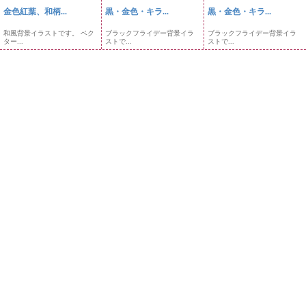
金色紅葉、和柄...
黒・金色・キラ...
黒・金色・キラ...
和風背景イラストです。 ベク
ブラックフライデー背景イラ
ブラックフライデー背景イラ
ター...
ストで...
ストで...