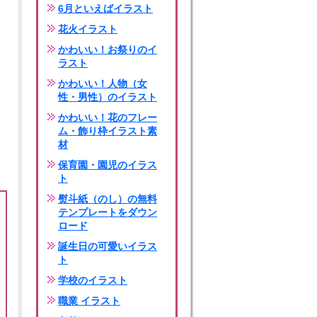
6月といえばイラスト
花火イラスト
かわいい！お祭りのイ
ラスト
かわいい！人物（女
性・男性）のイラスト
かわいい！花のフレー
ム・飾り枠イラスト素
材
保育園・園児のイラス
ト
熨斗紙（のし）の無料
テンプレートをダウン
ロード
誕生日の可愛いイラス
ト
学校のイラスト
職業 イラスト