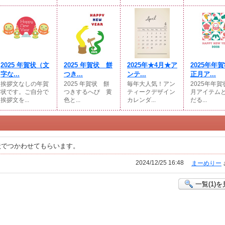
2025 年賀状（文
2025 年賀状 餅
2025年★4月★ア
2025年年
字な...
つき...
ンテ...
正月ア...
挨拶文なしの年賀
2025 年賀状 餅
毎年大人気！アン
2025年年
状です。ご自分で
つきするへび 黄
ティークデザイン
月アイテム
挨拶文を...
色と...
カレンダ...
だる...
状でつかわせてもらいます。
2024/12/25 16:48
まーめりー
一覧(1)