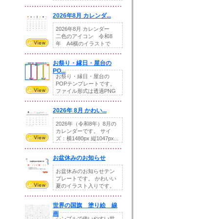
りの提...
2026年8月 カレンダ...
2026年8月 カレンダー
二色のアイコン 令和8
年 A4横のイラストで
す。8月をテ...
お祭り・縁日・屋台の
PO...
お祭り・縁日・屋台の
POPテンプレートです。
ファイル形式は透過PNG
です。---太め...
2026年 8月 かわい...
2026年（令和8年）8月の
カレンダーです。 サイ
ズ：横1480px 縦1047px...
お盆休みのお知らせ
お盆休みのお知らせテン
プレートです。 かわいい
夏のイラスト入りです。
休業日の日付けを...
世界の国旗 塗り絵 線
画
シンプルで使いやすい世