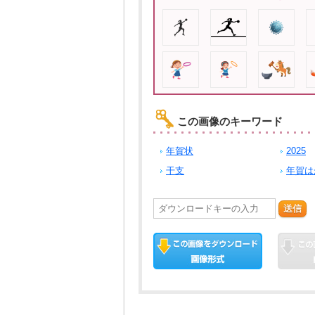
この画像のキーワード
年賀状
2025
干支
年賀は
送信