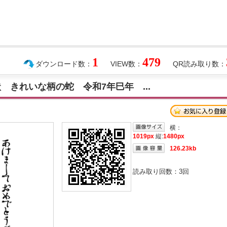
1
479
ダウンロード数：
VIEW数：
QR読み取り数：
状 きれいな柄の蛇 令和7年巳年 ...
横：
1019px
縦:
1480px
126.23kb
読み取り回数：
3
回