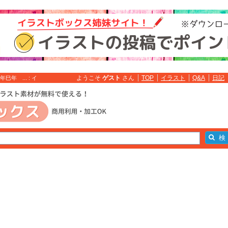
ようこそ
ゲスト
さん
TOP
イラスト
Q&A
日記
年 ... : イ