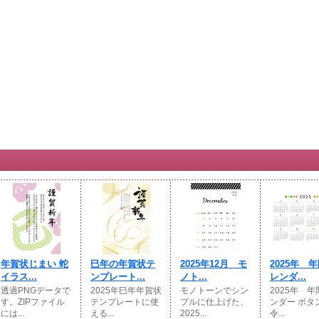
年賀状じまい 蛇
巳年の年賀状テ
2025年12月 モ
2025年 
イラス...
ンプレート...
ノト...
レンダ...
透過PNGデータで
2025年巳年年賀状
モノトーンでシン
2025年 
す。ZIPファイル
テンプレートに使
プルに仕上げた、
ンダー ボタ
には...
える...
2025...
令...