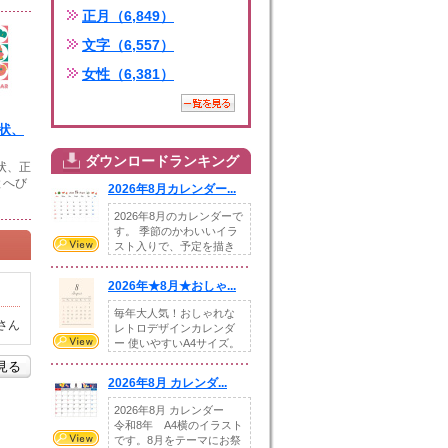
正月（6,849）
文字（6,557）
女性（6,381）
賀状、
ダウンロードランキング
賀状、正
とへび
2026年8月カレンダー...
2026年8月のカレンダーで
す。 季節のかわいいイラ
スト入りで、予定を描き
込めるスペ...
2026年★8月★おしゃ...
毎年大人気！おしゃれな
さん
レトロデザインカレンダ
ー 使いやすいA4サイズ。
illust...
を見る
2026年8月 カレンダ...
2026年8月 カレンダー
令和8年 A4横のイラスト
です。8月をテーマにお祭