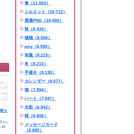
春（11,003）
シルエット（10,712）
透過PNG（10,400）
秋（9,439）
植物（8,560）
png（8,550）
和風（8,215）
冬（8,213）
手描き（8,130）
カレンダー（8,077）
猫（7,994）
ハート（7,947）
水彩（6,942）
年間カ
桜（6,906）
年間カレ
メッセージカード
ン柄
（6,885）