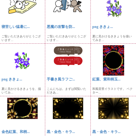
寝苦しい猛暑に...
悪魔の攻撃を防...
png ききょ...
ご覧いただきありがとうござ
ご覧いただきありがとうござ
夏に見かけるききょうを描い
います...
います...
てみま...
png ききょ...
手書き風ラフご...
紅葉、紫和柄玉...
夏に見かけるききょうを、描
こんにちは。まずは閲覧いた
和風背景イラストです。 ベク
いてみ...
だきあ...
ター...
金色紅葉、和柄...
黒・金色・キラ...
黒・金色・キラ...