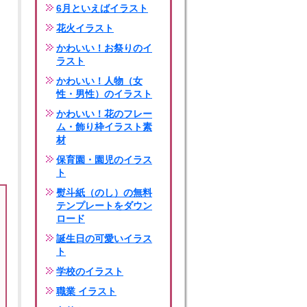
6月といえばイラスト
花火イラスト
かわいい！お祭りのイ
ラスト
かわいい！人物（女
性・男性）のイラスト
かわいい！花のフレー
ム・飾り枠イラスト素
材
保育園・園児のイラス
ト
熨斗紙（のし）の無料
テンプレートをダウン
ロード
誕生日の可愛いイラス
ト
学校のイラスト
職業 イラスト