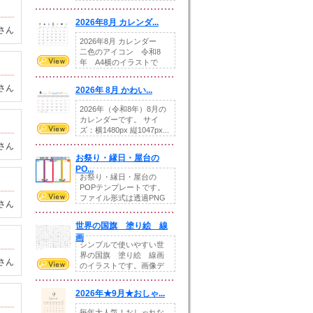
りの提...
2026年8月 カレンダ...
さん
2026年8月 カレンダー
二色のアイコン 令和8
年 A4横のイラストで
す。8月をテ...
さん
2026年 8月 かわい...
2026年（令和8年）8月の
カレンダーです。 サイ
ズ：横1480px 縦1047px...
さん
お祭り・縁日・屋台の
PO...
お祭り・縁日・屋台の
POPテンプレートです。
ファイル形式は透過PNG
さん
です。---太め...
世界の国旗 塗り絵 線
画
シンプルで使いやすい世
界の国旗 塗り絵 線画
さん
のイラストです。画像デ
ータとEPSデータ...
2026年★9月★おしゃ...
毎年大人気！おしゃれな