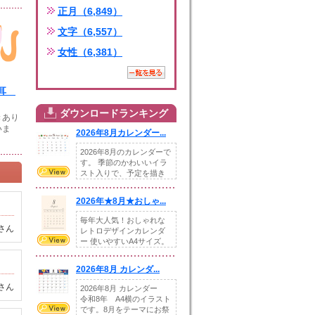
正月（6,849）
文字（6,557）
女性（6,381）
猫耳
ダウンロードランキング
きあり
いま
2026年8月カレンダー...
2026年8月のカレンダーで
す。 季節のかわいいイラ
スト入りで、予定を描き
込めるスペ...
2026年★8月★おしゃ...
毎年大人気！おしゃれな
さん
レトロデザインカレンダ
ー 使いやすいA4サイズ。
illust...
2026年8月 カレンダ...
さん
2026年8月 カレンダー
令和8年 A4横のイラスト
です。8月をテーマにお祭