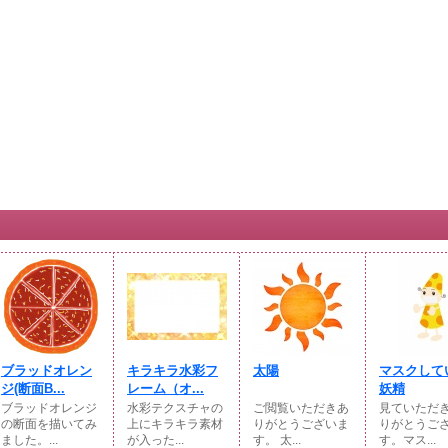
ブラッドオレン
キラキラ水彩フ
太陽
マスクして
ジ(断面B...
レーム（オ...
妖精
ブラッドオレンジ
水彩テクスチャの
ご閲覧いただきあ
見ていただ
の断面を描いてみ
上にキラキラ素材
りがとうございま
りがとうご
ました。...
が入った...
す。 太...
す。マス...