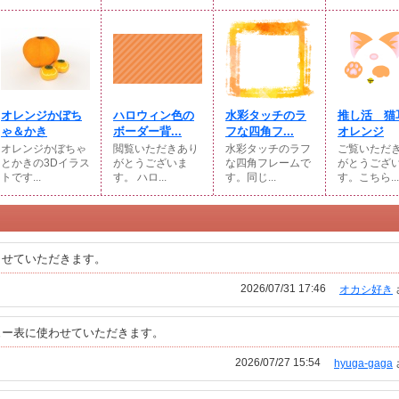
オレンジかぼち
ハロウィン色の
水彩タッチのラ
推し活 
ゃ＆かき
ボーダー背...
フな四角フ...
オレンジ
オレンジかぼちゃ
閲覧いただきあり
水彩タッチのラフ
ご覧いただ
とかきの3Dイラス
がとうございま
な四角フレームで
がとうござ
トです...
す。 ハロ...
す。同じ...
す。こちら...
させていただきます。
2026/07/31 17:46
オカシ好き
ュー表に使わせていただきます。
2026/07/27 15:54
hyuga-gaga