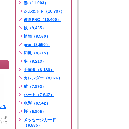
春（11,003）
シルエット（10,707）
透過PNG（10,400）
秋（9,435）
植物（8,560）
png（8,550）
和風（8,215）
冬（8,213）
手描き（8,130）
カレンダー（8,076）
猫（7,993）
ハート（7,947）
水彩（6,942）
いる
桜（6,906）
き、あ
メッセージカード
ざいま
（6,885）