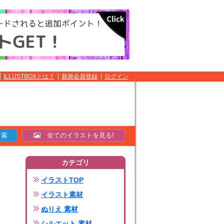
ILLUSTBOXとは？
新規会員登録
ログイン
全てのイラストを見る!
カテゴリ
イラストTOP
イラスト素材
ぬりえ 素材
シルエット 素材