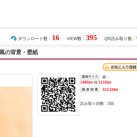
16
395
ダウンロード数：
VIEW数：
QR読み取り数：
風の背景・壁紙
横：
1480px
縦:
1110px
113.24kb
読み取り回数：
0
回