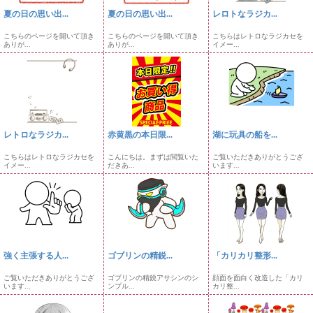
夏の日の思い出...
夏の日の思い出...
レロトなラジカ...
こちらのページを開いて頂き
こちらのページを開いて頂き
こちらはレトロなラジカセを
ありが...
ありが...
イメー...
レトロなラジカ...
赤黄黒の本日限...
湖に玩具の船を...
こちらはレトロなラジカセを
こんにちは。まずは閲覧いた
ご覧いただきありがとうござ
イメー...
だきあ...
います...
強く主張する人...
ゴブリンの精鋭...
「カリカリ整形...
ご覧いただきありがとうござ
ゴブリンの精鋭アサシンのシ
顔面を面白く改造した「カリ
います...
ンプル...
カリ整...