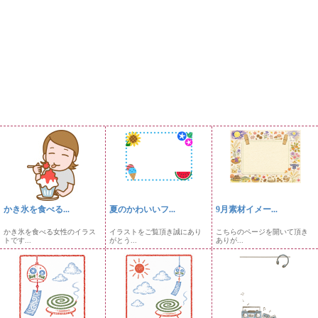
かき氷を食べる...
夏のかわいいフ...
9月素材イメー...
かき氷を食べる女性のイラス
イラストをご覧頂き誠にあり
こちらのページを開いて頂き
トです...
がとう...
ありが...