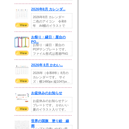
りの提...
2026年8月 カレンダ...
2026年8月 カレンダー
二色のアイコン 令和8
年 A4横のイラストで
す。8月をテ...
お祭り・縁日・屋台の
PO...
お祭り・縁日・屋台の
POPテンプレートです。
ファイル形式は透過PNG
です。---太め...
2026年 8月 かわい...
2026年（令和8年）8月の
カレンダーです。 サイ
ズ：横1480px 縦1047px...
お盆休みのお知らせ
お盆休みのお知らせテン
プレートです。 かわいい
夏のイラスト入りです。
休業日の日付けを...
世界の国旗 塗り絵 線
画
シンプルで使いやすい世