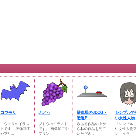
コウモリ
ぶどう
駐車場の3DCG・
シンプルで
透過P...
い女性人物..
コウモリのイラス
ブドウのイラスト
数ある作品の中か
「シンプル
トです。 画像加工
です。 画像加工や
ら私の作品を見て
い女性人物
やプリ...
プリン...
いただき...
ン」イラ...