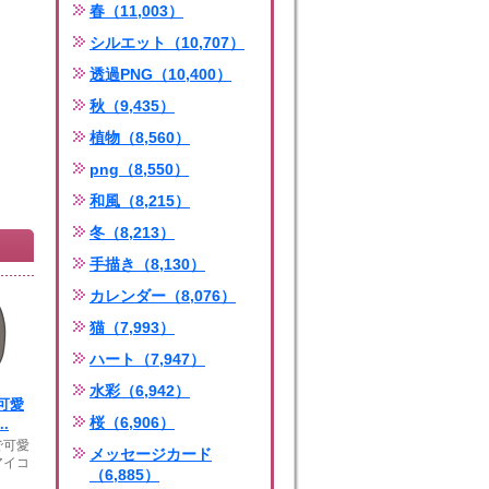
春（11,003）
シルエット（10,707）
透過PNG（10,400）
秋（9,435）
植物（8,560）
png（8,550）
和風（8,215）
冬（8,213）
手描き（8,130）
カレンダー（8,076）
猫（7,993）
ハート（7,947）
水彩（6,942）
可愛
桜（6,906）
.
で可愛
メッセージカード
アイコ
（6,885）