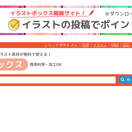
ようこそ
ゲスト
さん
TOP
イラスト
Q&A
日記