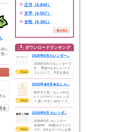
正月（6,849）
文字（6,557）
女性（6,381）
ん
ダウンロードランキング
ル用に
可愛い
2026年8月カレンダー...
2026年8月のカレンダーで
す。 季節のかわいいイラ
スト入りで、予定を描き
込めるスペ...
2026年★8月★おしゃ...
毎年大人気！おしゃれな
さん
レトロデザインカレンダ
ー 使いやすいA4サイズ。
illust...
を見る
2026年8月 カレンダ...
2026年8月 カレンダー
令和8年 A4横のイラスト
です。8月をテーマにお祭