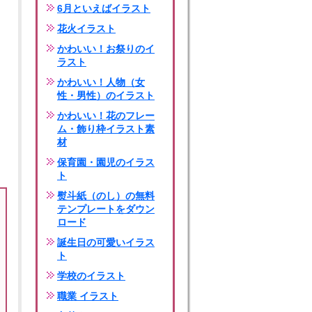
6月といえばイラスト
花火イラスト
かわいい！お祭りのイ
ラスト
かわいい！人物（女
性・男性）のイラスト
かわいい！花のフレー
ム・飾り枠イラスト素
材
保育園・園児のイラス
ト
熨斗紙（のし）の無料
テンプレートをダウン
ロード
誕生日の可愛いイラス
ト
学校のイラスト
職業 イラスト