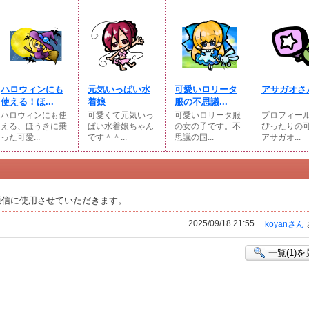
ハロウィンにも
元気いっぱい水
可愛いロリータ
アサガオさ
使える！ほ...
着娘
服の不思議...
ハロウィンにも使
可愛くて元気いっ
可愛いロリータ服
プロフィー
える、ほうきに乗
ぱい水着娘ちゃん
の女の子です。不
ぴったりの
った可愛...
です＾＾...
思議の国...
アサガオ...
通信に使用させていただきます。
2025/09/18 21:55
koyanさん
一覧(1)