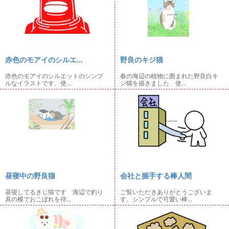
赤色のモアイのシルエ...
野良のキジ猫
赤色のモアイのシルエットのシンプ
春の海辺の植物に囲まれた野良白キ
ルなイラストです。使...
ジ猫を描きました 使...
昼寝中の野良猫
会社と握手する棒人間
昼寝してるきじ猫です 海辺で釣り
ご覧いただきありがとうございま
具の横でおこぼれを待...
す。シンプルで可愛い棒...