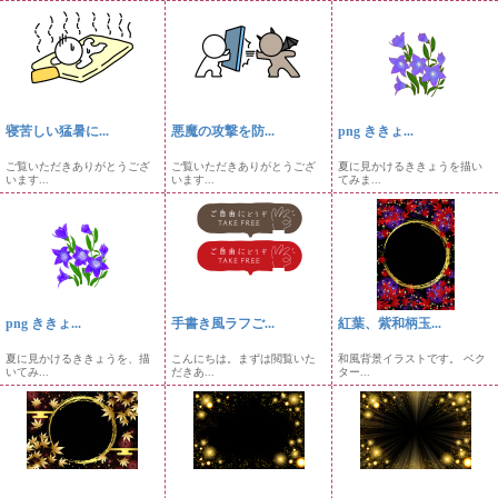
寝苦しい猛暑に...
悪魔の攻撃を防...
png ききょ...
ご覧いただきありがとうござ
ご覧いただきありがとうござ
夏に見かけるききょうを描い
います...
います...
てみま...
png ききょ...
手書き風ラフご...
紅葉、紫和柄玉...
夏に見かけるききょうを、描
こんにちは。まずは閲覧いた
和風背景イラストです。 ベク
いてみ...
だきあ...
ター...