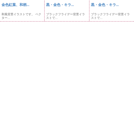
金色紅葉、和柄...
黒・金色・キラ...
黒・金色・キラ...
和風背景イラストです。 ベク
ブラックフライデー背景イラ
ブラックフライデー背景イラ
ター...
ストで...
ストで...