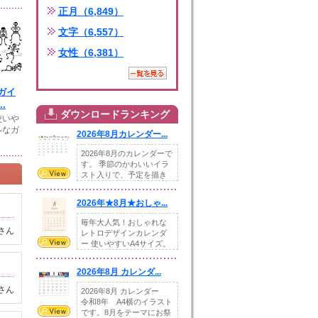
正月（6,849）
文字（6,557）
女性（6,381）
ガイ
.
ダウンロードランキング
使いや
ルなガ
2026年8月カレンダー...
2026年8月のカレンダーで
す。 季節のかわいいイラ
スト入りで、予定を描き
込めるスペ...
2026年★8月★おしゃ...
毎年大人気！おしゃれな
さん
レトロデザインカレンダ
ー 使いやすいA4サイズ。
illust...
2026年8月 カレンダ...
さん
2026年8月 カレンダー
令和8年 A4横のイラスト
です。8月をテーマにお祭