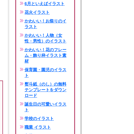
6月といえばイラスト
花火イラスト
かわいい！お祭りのイ
ラスト
かわいい！人物（女
性・男性）のイラスト
かわいい！花のフレー
ム・飾り枠イラスト素
材
保育園・園児のイラス
ト
熨斗紙（のし）の無料
テンプレートをダウン
ロード
誕生日の可愛いイラス
ト
学校のイラスト
職業 イラスト