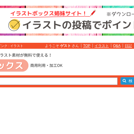
ようこそ
ゲスト
さん
TOP
イラスト
Q&A
日記
ク : イラスト