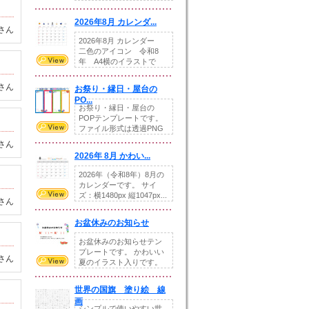
りの提...
2026年8月 カレンダ...
さん
2026年8月 カレンダー
二色のアイコン 令和8
年 A4横のイラストで
す。8月をテ...
さん
お祭り・縁日・屋台の
PO...
お祭り・縁日・屋台の
POPテンプレートです。
ファイル形式は透過PNG
です。---太め...
さん
2026年 8月 かわい...
2026年（令和8年）8月の
カレンダーです。 サイ
ズ：横1480px 縦1047px...
さん
お盆休みのお知らせ
お盆休みのお知らせテン
プレートです。 かわいい
さん
夏のイラスト入りです。
休業日の日付けを...
世界の国旗 塗り絵 線
画
シンプルで使いやすい世