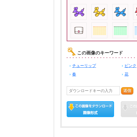
この画像のキーワード
チューリップ
ピンク
春
花
送信