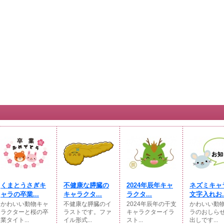
くまとうさぎキ
不健康な膵臓の
2024年辰年キャ
ネズミキャ
ャラの卒業...
キャラクタ...
ラクタ...
文字入れお..
かわいい動物キャ
不健康な膵臓のイ
2024年辰年の干支
かわいい動
ラクターと桜の卒
ラストです。ファ
キャラクターイラ
ラのおしら
業タイト...
イル形式...
スト...
出しです...