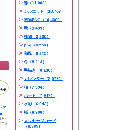
春（11,003）
シルエット（10,707）
透過PNG（10,400）
秋（9,439）
植物（8,560）
png（8,550）
和風（8,215）
冬（8,213）
手描き（8,130）
カレンダー（8,077）
猫（7,994）
ハート（7,947）
水彩（6,942）
ラの
桜（6,906）
.
物キャ
メッセージカード
せ吹き
（6,885）