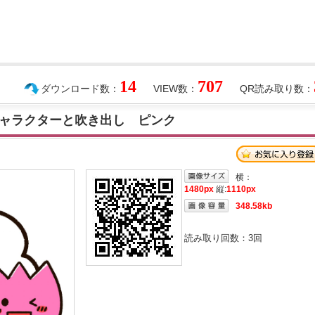
14
707
ダウンロード数：
VIEW数：
QR読み取り数：
ャラクターと吹き出し ピンク
横：
1480px
縦:
1110px
348.58kb
読み取り回数：
3
回