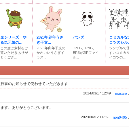
鬼シリーズ や
2023年卯年うさ
パンダ
コミカルな
る気元気の...
ぎ干支...
コツのシル..
この度は素材をご
2023年卯年干支の
JPEG、PNG、
シンプルで
覧いただきありが
かわいいうさぎイ
EPSがZIPファイ
すいコミカ
とうござ...
ラス...
ル...
イコツの...
校行事のお知らせで使わせていただきます
2024/03/17 12:49
masaro
きます。ありがとうございます。
2023/04/12 14:59
non0405