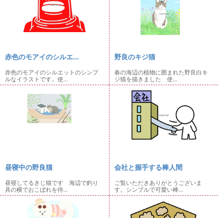
赤色のモアイのシルエ...
野良のキジ猫
赤色のモアイのシルエットのシンプ
春の海辺の植物に囲まれた野良白キ
ルなイラストです。使...
ジ猫を描きました 使...
昼寝中の野良猫
会社と握手する棒人間
昼寝してるきじ猫です 海辺で釣り
ご覧いただきありがとうございま
具の横でおこぼれを待...
す。シンプルで可愛い棒...