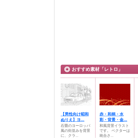
おすすめ素材「レトロ」
【男性向け昭和
赤・和柄・水
ぬりえ】ヨ...
彩・背景・金...
石畳のヨーロッパ
和風背景イラスト
風の街並みを背景
です。 ベクターは
に、クラ...
統合さ...