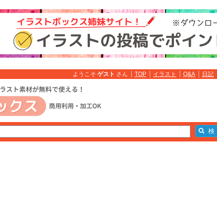
ようこそ
ゲスト
さん
TOP
イラスト
Q&A
日記