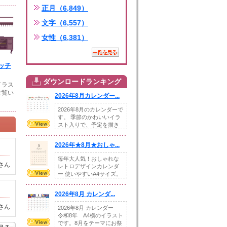
正月（6,849）
文字（6,557）
女性（6,381）
ッチ
ダウンロードランキング
イラス
ご覧い
2026年8月カレンダー...
2026年8月のカレンダーで
す。 季節のかわいいイラ
スト入りで、予定を描き
込めるスペ...
2026年★8月★おしゃ...
毎年大人気！おしゃれな
さん
レトロデザインカレンダ
ー 使いやすいA4サイズ。
illust...
2026年8月 カレンダ...
さん
2026年8月 カレンダー
令和8年 A4横のイラスト
です。8月をテーマにお祭