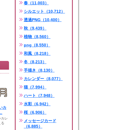
春（11,003）
シルエット（10,712）
透過PNG（10,400）
秋（9,439）
植物（8,560）
png（8,550）
和風（8,218）
冬（8,213）
手描き（8,130）
カレンダー（8,077）
猫（7,994）
ハート（7,948）
水彩（6,942）
いカ
桜（6,906）
.
いカレ
メッセージカード
える
（6,885）