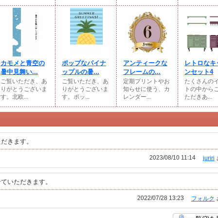
カモメと青空の
ポップなパイナ
アンティークな
レトロなキ
暑中見舞い...
ップルの暑...
フレームの...
ンセット4
ご覧いただき、あ
ご覧いただき、あ
定期プリントやお
たくさんの
りがとうございま
りがとうございま
知らせに使う、カ
トの中から
す。北欧...
す。ポッ...
レンダー...
ただきあ...
ただきます。
2023/08/10 11:14
juriri
せていただきます。
2022/07/28 13:23
フォルク