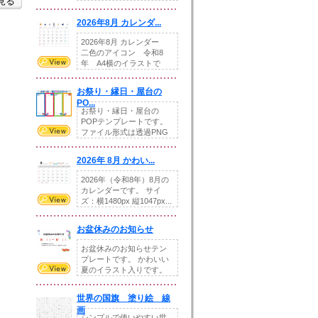
を見る
りの提...
2026年8月 カレンダ...
2026年8月 カレンダー
二色のアイコン 令和8
年 A4横のイラストで
す。8月をテ...
お祭り・縁日・屋台の
PO...
お祭り・縁日・屋台の
POPテンプレートです。
ファイル形式は透過PNG
です。---太め...
2026年 8月 かわい...
2026年（令和8年）8月の
カレンダーです。 サイ
ズ：横1480px 縦1047px...
お盆休みのお知らせ
お盆休みのお知らせテン
プレートです。 かわいい
夏のイラスト入りです。
休業日の日付けを...
世界の国旗 塗り絵 線
画
シンプルで使いやすい世