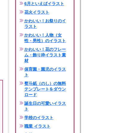
6月といえばイラスト
花火イラスト
かわいい！お祭りのイ
ラスト
かわいい！人物（女
性・男性）のイラスト
かわいい！花のフレー
ム・飾り枠イラスト素
材
保育園・園児のイラス
ト
熨斗紙（のし）の無料
テンプレートをダウン
ロード
誕生日の可愛いイラス
ト
学校のイラスト
職業 イラスト