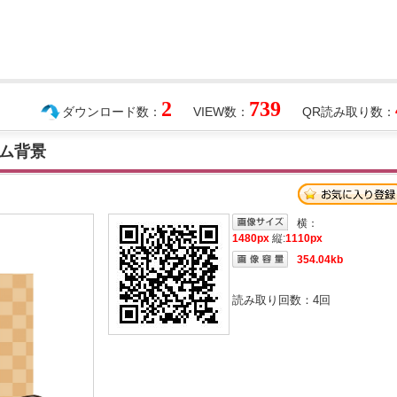
2
739
ダウンロード数：
VIEW数：
QR読み取り数：
ム背景
横：
1480px
縦:
1110px
354.04kb
読み取り回数：
4
回