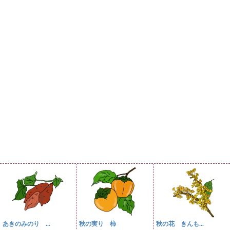
あきのみのり ...
秋の実り 柿
秋の花 きんも...