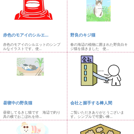
赤色のモアイのシルエ...
野良のキジ猫
赤色のモアイのシルエットのシンプ
春の海辺の植物に囲まれた野良白キ
ルなイラストです。使...
ジ猫を描きました 使...
昼寝中の野良猫
会社と握手する棒人間
昼寝してるきじ猫です 海辺で釣り
ご覧いただきありがとうございま
具の横でおこぼれを待...
す。シンプルで可愛い棒...