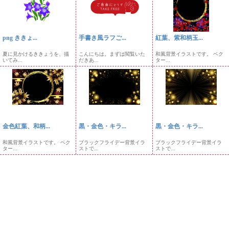
png ききょ...
手書き風ラフご...
紅葉、紫和柄玉...
夏に見かけるききょうを、描
こんにちは。まずは閲覧いた
和風背景イラストです。 ベク
いてみ...
だきあ...
ター...
金色紅葉、和柄...
黒・金色・キラ...
黒・金色・キラ...
和風背景イラストです。 ベク
ブラックフライデー背景イラ
ブラックフライデー背景イラ
ター...
ストで...
ストで...