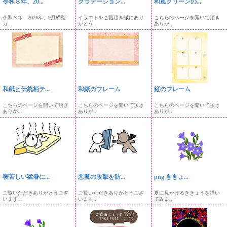
令和８年、20...
グラデーション...
和風グリーンの...
令和８年、2026年、9月横型
イラストをご覧頂き誠にあり
こちらのページを開いて頂き
カ...
がとう...
ありが...
和紙と伝統柄テ...
和紙のフレーム
縦のフレーム
こちらのページを開いて頂き
こちらのページを開いて頂き
こちらのページを開いて頂き
ありが...
ありが...
ありが...
寝苦しい猛暑に...
悪魔の攻撃を防...
png ききょ...
ご覧いただきありがとうござ
ご覧いただきありがとうござ
夏に見かけるききょうを描い
います...
います...
てみま...