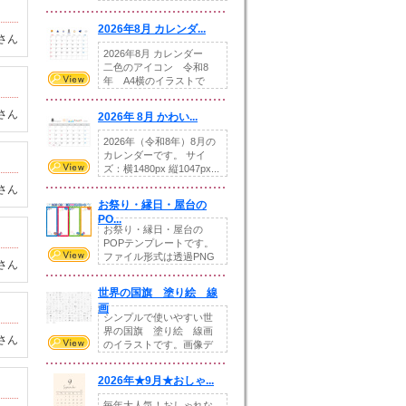
りの提...
2026年8月 カレンダ...
さん
2026年8月 カレンダー
二色のアイコン 令和8
年 A4横のイラストで
す。8月をテ...
さん
2026年 8月 かわい...
2026年（令和8年）8月の
カレンダーです。 サイ
ズ：横1480px 縦1047px...
さん
お祭り・縁日・屋台の
PO...
お祭り・縁日・屋台の
POPテンプレートです。
ファイル形式は透過PNG
さん
です。---太め...
世界の国旗 塗り絵 線
画
シンプルで使いやすい世
界の国旗 塗り絵 線画
さん
のイラストです。画像デ
ータとEPSデータ...
2026年★9月★おしゃ...
毎年大人気！おしゃれな