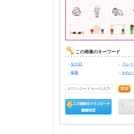
この画像のキーワード
父の日
フレー
薔薇
かわい
送信