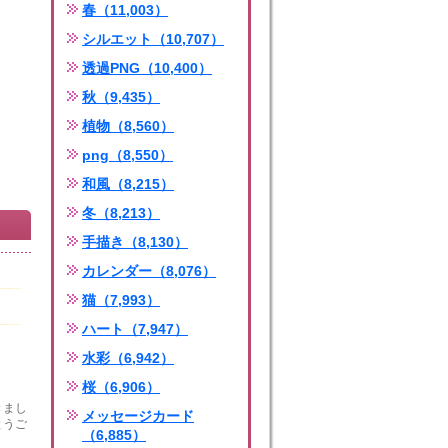
春（11,003）
シルエット（10,707）
透過PNG（10,400）
秋（9,435）
植物（8,560）
png（8,550）
和風（8,215）
冬（8,213）
手描き（8,130）
カレンダー（8,076）
猫（7,993）
ハート（7,947）
水彩（6,942）
桜（6,906）
きまし
メッセージカード
とうご
（6,885）