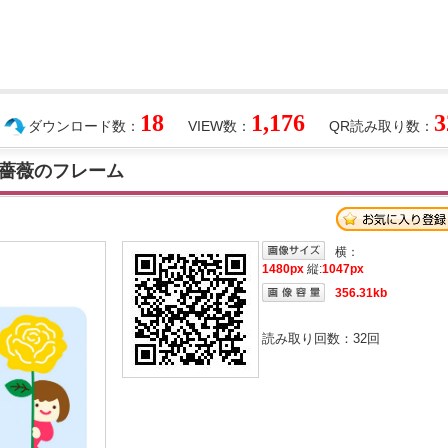
18
1,176
3
ダウンロード数：
VIEW数：
QR読み取り数：
薔薇のフレーム
横：
1480px
縦:
1047px
356.31kb
読み取り回数：
32
回