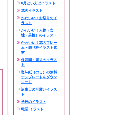
6月といえばイラスト
花火イラスト
かわいい！お祭りのイ
ラスト
かわいい！人物（女
性・男性）のイラスト
かわいい！花のフレー
ム・飾り枠イラスト素
材
保育園・園児のイラス
ト
熨斗紙（のし）の無料
テンプレートをダウン
ロード
誕生日の可愛いイラス
ト
学校のイラスト
職業 イラスト