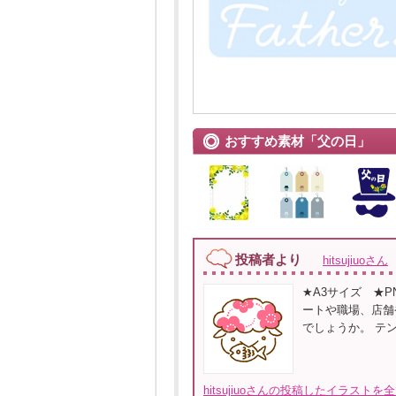
おすすめ素材「父の日」
投稿者より
hitsujiuoさん
★A3サイズ ★P
ートや職場、店舗
でしょうか。 テ
hitsujiuoさんの投稿したイラストを