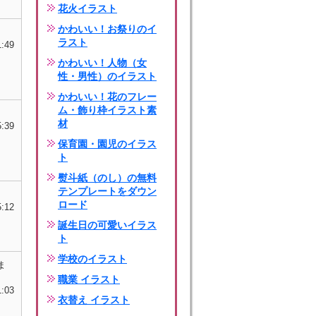
花火イラスト
かわいい！お祭りのイ
ラスト
1:49
かわいい！人物（女
性・男性）のイラスト
かわいい！花のフレー
ム・飾り枠イラスト素
材
5:39
保育園・園児のイラス
ト
熨斗紙（のし）の無料
テンプレートをダウン
ロード
5:12
誕生日の可愛いイラス
ト
学校のイラスト
ま
職業 イラスト
1:03
衣替え イラスト