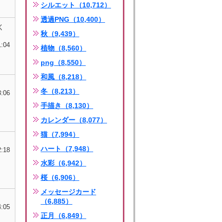
シルエット（10,712）
透過PNG（10,400）
く
秋（9,439）
1:04
植物（8,560）
png（8,550）
和風（8,218）
冬（8,213）
3:06
手描き（8,130）
カレンダー（8,077）
猫（7,994）
ハート（7,948）
2:18
水彩（6,942）
桜（6,906）
メッセージカード
（6,885）
4:05
正月（6,849）