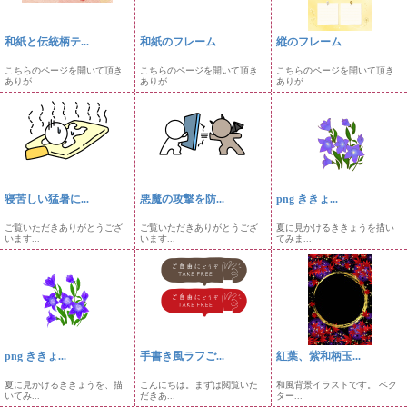
和紙と伝統柄テ...
和紙のフレーム
縦のフレーム
こちらのページを開いて頂き
こちらのページを開いて頂き
こちらのページを開いて頂き
ありが...
ありが...
ありが...
寝苦しい猛暑に...
悪魔の攻撃を防...
png ききょ...
ご覧いただきありがとうござ
ご覧いただきありがとうござ
夏に見かけるききょうを描い
います...
います...
てみま...
png ききょ...
手書き風ラフご...
紅葉、紫和柄玉...
夏に見かけるききょうを、描
こんにちは。まずは閲覧いた
和風背景イラストです。 ベク
いてみ...
だきあ...
ター...