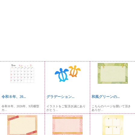
令和８年、20...
グラデーション...
和風グリーンの...
令和８年、2026年、9月横型
イラストをご覧頂き誠にあり
こちらのページを開いて頂き
カ...
がとう...
ありが...