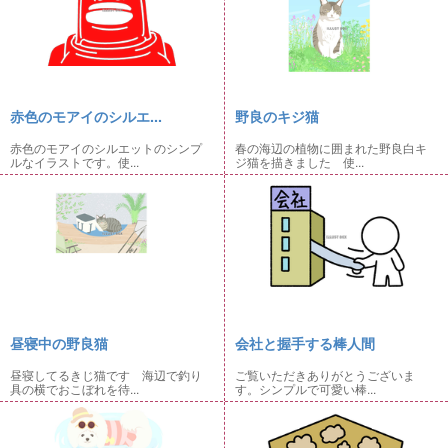
赤色のモアイのシルエ...
野良のキジ猫
赤色のモアイのシルエットのシンプ
春の海辺の植物に囲まれた野良白キ
ルなイラストです。使...
ジ猫を描きました 使...
昼寝中の野良猫
会社と握手する棒人間
昼寝してるきじ猫です 海辺で釣り
ご覧いただきありがとうございま
具の横でおこぼれを待...
す。シンプルで可愛い棒...