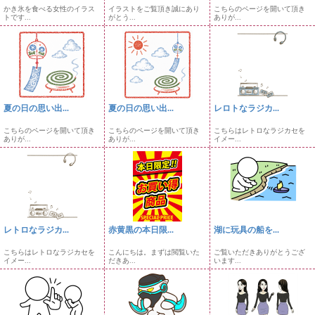
かき氷を食べる女性のイラス
イラストをご覧頂き誠にあり
こちらのページを開いて頂き
トです...
がとう...
ありが...
夏の日の思い出...
夏の日の思い出...
レロトなラジカ...
こちらのページを開いて頂き
こちらのページを開いて頂き
こちらはレトロなラジカセを
ありが...
ありが...
イメー...
レトロなラジカ...
赤黄黒の本日限...
湖に玩具の船を...
こちらはレトロなラジカセを
こんにちは。まずは閲覧いた
ご覧いただきありがとうござ
イメー...
だきあ...
います...