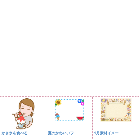
かき氷を食べる...
夏のかわいいフ...
9月素材イメー...