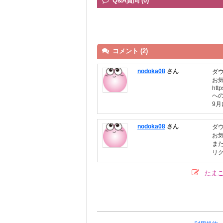
Q&A質問 (0)
コメント (2)
nodoka08
さん
ダ
お
htt
へ
9
nodoka08
さん
ダ
お
ま
リ
たま