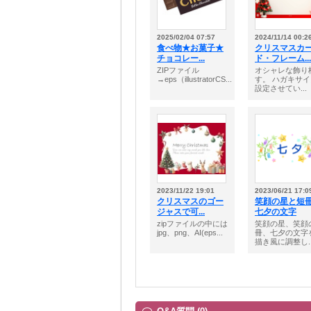
2025/02/04 07:57
2024/11/14 00:2
食べ物★お菓子★
クリスマスカ
チョコレー...
ド・フレーム...
ZIPファイル
オシャレな飾り
→eps（illustratorCS...
す。 ハガキサ
設定させてい...
2023/11/22 19:01
2023/06/21 17:0
クリスマスのゴー
笑顔の星と短
ジャスで可...
七夕の文字
zipファイルの中には
笑顔の星、笑顔
jpg、png、AI(eps...
冊、七夕の文字
描き風に調整し..