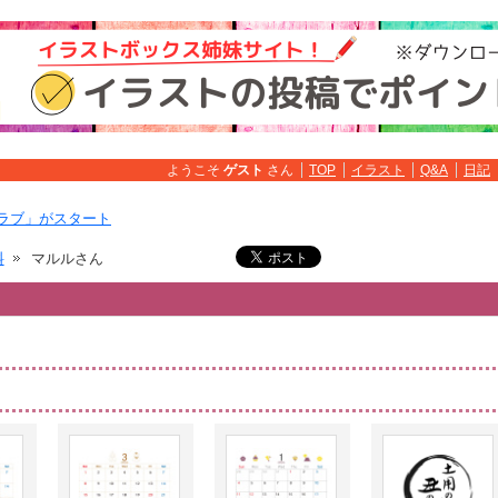
ようこそ
ゲスト
さん
TOP
イラスト
Q&A
日記
ラブ」がスタート
料
マルルさん