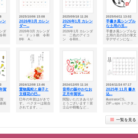
8
2025/10/06 15:08
2025/09/18 11:26
2025/04/11 13:02
カレン
2026年3月 カレン
2026年1月 カレン
手書き風シンプル
ダー...
ダー...
な土用の丑...
レンダ
2026年3月 カレンダ
2026年1月 カレンダ
手書き風シンプルな
令和
ー ドット柄 令和
ー 二色のアイコ
土用の丑の日の筆文
8年 A...
ン 令和8...
字デザインにな...
3
2024/12/08 13:46
2024/12/05 11:16
2024/11/24 07:17
の年賀
置物風蛇と扇子と
音符の賑やかなお
2025年 11月 書き
文様花の巳...
正月年賀状...
込...
年賀
巳年の年賀はがきで
閲覧いただきありが
illustratorCS。
線画
す。 ベクターは統合
とうございます！富
ZIP→eps（ベクタ...
されてます。...
士山や鶴亀など...
一覧を見る