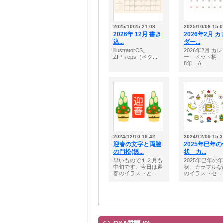
2025/10/25 21:08
2025/10/06 15:0
2026年 12月 書き
2026年2月 
込...
ダー...
illustratorCS。
2026年2月 カ
ZIP→eps（ベク...
ー ドット柄 
8年 A...
2024/12/10 19:42
2024/12/09 15:3
迎春の文字と両脇
2025年巳年
の門松(透...
状 カ...
早いもので１２月も
2025年巳年の
中旬です。今日は迎
状 カラフルな
春のイラストと...
のイラストセ...