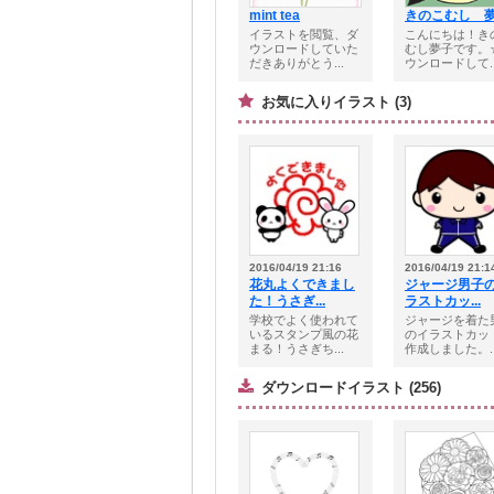
mint tea
きのこむし 
イラストを閲覧、ダ
こんにちは！き
ウンロードしていた
むし夢子です。
だきありがとう...
ウンロードして..
お気に入りイラスト (3)
2016/04/19 21:16
2016/04/19 21:1
花丸よくできまし
ジャージ男子
た！うさぎ...
ラストカッ...
学校でよく使われて
ジャージを着た
いるスタンプ風の花
のイラストカッ
まる！うさぎち...
作成しました。..
ダウンロードイラスト (256)