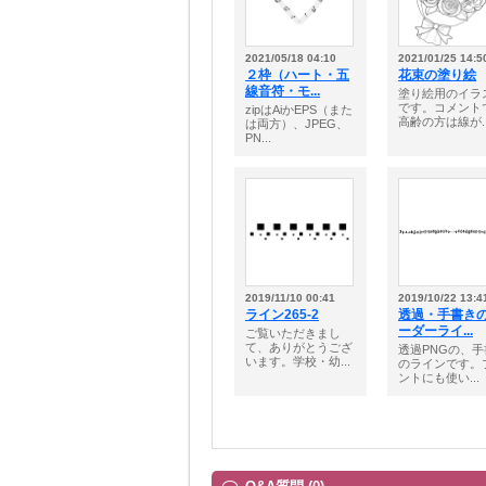
2021/05/18 04:10
2021/01/25 14:5
２枠（ハート・五
花束の塗り絵
線音符・モ...
塗り絵用のイラ
です。コメント
zipはAiかEPS（また
高齢の方は線が..
は両方）、JPEG、
PN...
2019/11/10 00:41
2019/10/22 13:4
ライン265-2
透過・手書き
ーダーライ...
ご覧いただきまし
て、ありがとうござ
透過PNGの、手
います。学校・幼...
のラインです。
ントにも使い...