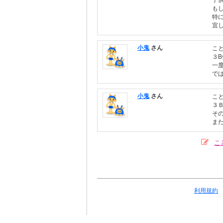
子
も
特
宜
小鬼
さん
こ
３
一
で
小鬼
さん
こ
３
そ
ま
こ
利用規約