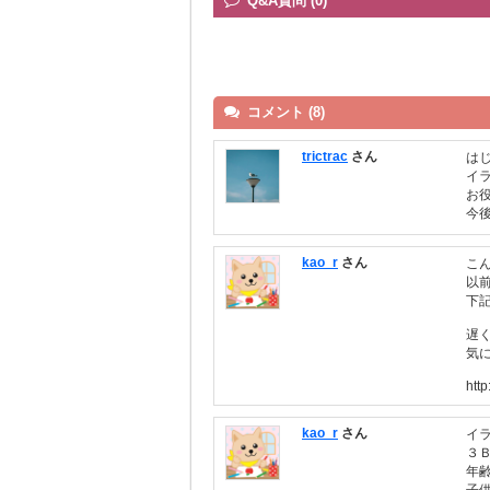
Q&A質問 (0)
コメント (8)
trictrac
さん
は
イ
お
今
kao_r
さん
こん
以
下
遅
気
http
kao_r
さん
イ
３
年