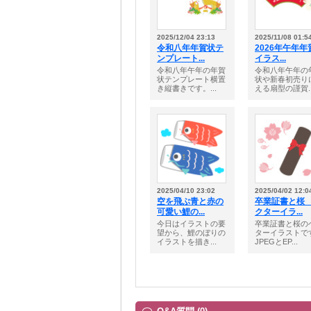
2025/12/04 23:13
2025/11/08 01:5
令和八年年賀状テ
2026年午年年
ンプレート...
イラス...
令和八年午年の年賀
令和八年午年の
状テンプレート横置
状や新春初売り
き縦書きです。...
える扇型の謹賀..
2025/04/10 23:02
2025/04/02 12:0
空を飛ぶ青と赤の
卒業証書と桜
可愛い鯉の...
クターイラ...
今日はイラストの要
卒業証書と桜の
望から、鯉のぼりの
ターイラストで
イラストを描き...
JPEGとEP...