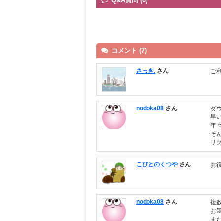
Q&A質問 (0)
コメント (7)
さっき.
さん
ご
nodoka08
さん
ダ
早
年
そ
リ
こびとのくつや
さん
お
nodoka08
さん
複
お
ま