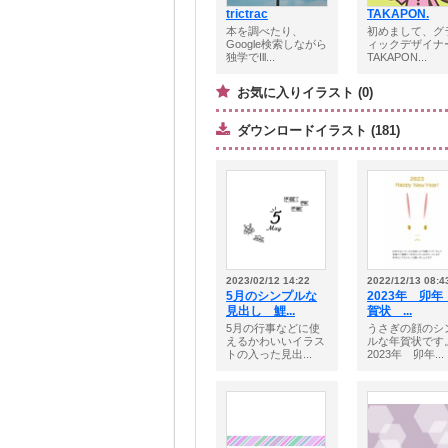
trictrac
TAKAPON.
本を調べたり、
初めまして、グ
Google検索しながら
ィックデザイナ
独学でIll...
TAKAPON...
お気に入りイラスト (0)
ダウンロードイラスト (181)
2023/02/12 14:22
2022/12/13 08:4
5月のシンプルな
2023年 卯年
見出し 鯉...
賀状 ...
5月の行事などに使
うさぎの顔のシ
えるかわいいイラス
ルな年賀状です
トの入った見出...
2023年 卯年...