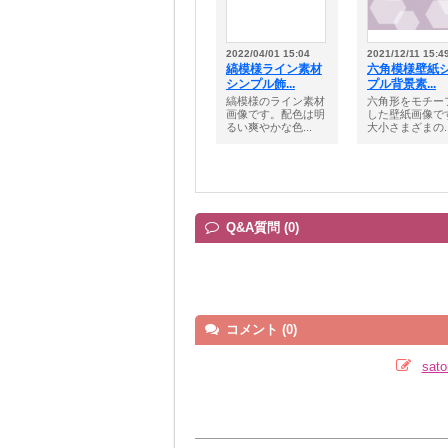
2022/04/01 15:04
2021/12/11 15:4
縞模様ライン素材
六角模様壁紙
シンプル飾...
プル背景素...
縞模様のライン素材
六角形をモチー
画像です。配色は明
した壁紙画像で
るい爽やかな色...
大小さまざまの..
Q&A質問 (0)
コメント (0)
sa