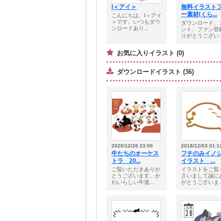
I＜アイ＞
無料イラスト
ー素材(くら...
こんにちは、I＜アイ
＞です。いつもダウ
ダウンロード、
ンロードあり...
ント、ファン登
りがとうござい..
お気に入りイラスト (0)
ダウンロードイラスト (36)
2020/12/28 23:50
2018/12/03 01:1
牛たちのオーケス
フチのみイノ
トラ 20...
イラスト ...
ご覧いただきありが
イラストをご覧
とうございます。か
さいまして誠に
わいらしい牛達...
がとうございま..