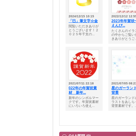
2024/12/15 10:15
2022/12/12 12:5
「巳」筆文字☆金
2023年年賀状
えんぴ...
閲覧いただきありが
とうございます！２
たくさんのイラ
０２５年干支の...
の中からご覧い
きありがとうご..
2021/07/11 22:18
2021/07/05 08:2
022年の年賀状素
星のガーラン
材 新年...
背景
新年のシンボルマー
星のガーランド
クです。年賀状素材
ラストをあしら
にいろいろ使え...
背景素材です。..