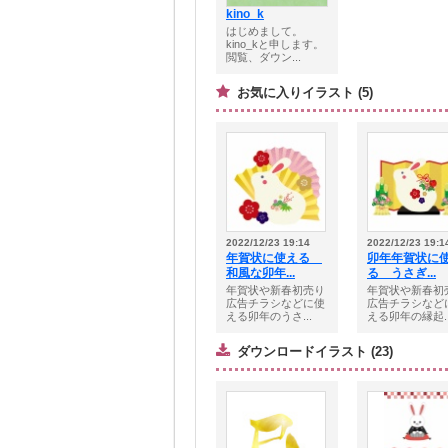
kino_k
はじめまして。
kino_kと申します。
閲覧、ダウン...
お気に入りイラスト (5)
2022/12/23 19:14
2022/12/23 19:1
年賀状に使える
卯年年賀状に
和風な卯年...
る うさぎ...
年賀状や新春初売り
年賀状や新春初
広告チラシなどに使
広告チラシなど
える卯年のうさ...
える卯年の縁起..
ダウンロードイラスト (23)