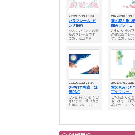
2022/04/19 13:06
2022/03/18 13:0
バラフレーム_ピ
春の花と鳥_
ンクnew
囲みフレー...
かわいいピンクの薔
かわいい桜の花
薇のフレームです。
の北欧風フレー
ご覧いただきま...
す。ご覧いただ..
2021/08/22 21:16
2021/07/12 22:0
さやけき秋夜 透
翠のもみじと
過PNG
工のフレー...
ご来訪ありがとうご
ご来訪ありがと
ざいます。秋の月と
ざいます。四季
紅葉のフレーム...
花々のフレーム・