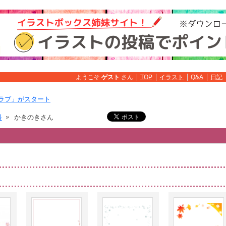
ようこそ
ゲスト
さん
TOP
イラスト
Q&A
日記
ラブ」がスタート
料
かきのきさん