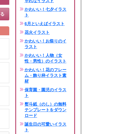
ゃれなイラスト
かわいい！七夕イラス
する
ト
6月といえばイラスト
花火イラスト
かわいい！お祭りのイ
ラスト
かわいい！人物（女
性・男性）のイラスト
かわいい！花のフレー
ム・飾り枠イラスト素
材
保育園・園児のイラス
ト
熨斗紙（のし）の無料
テンプレートをダウン
ロード
誕生日の可愛いイラス
ト