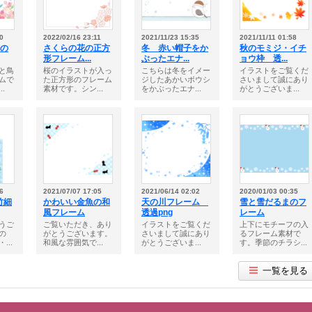
0
2022/02/16 23:11
2021/11/23 15:35
2021/11/11 01:58
桜の
さくらの花の正方
冬 赤い帽子をか
秋のモミジ・イチ
形フレーム...
ぶったエナ...
ョウ枠 透...
と鳥
桜のイラストが入っ
こちらは冬をイメー
イラストをご覧くだ
ムで
た正方形のフレーム
ジしたあかいボウシ
さいまして誠にあり
.
素材です。シン...
をかぶったエナ...
がとうございま...
6
2021/07/07 17:05
2021/06/14 02:02
2020/01/03 00:35
竹細
かわいい金魚の和
天の川フレーム
雪と雪だるまのフ
風フレーム
透過png
レーム
うご
ご覧いただき、あり
イラストをご覧くだ
上下にモチーフの入
の
がとうございます。
さいまして誠にあり
るフレーム素材で
...
和風な雰囲気で...
がとうございま...
す。季節のチラシ...
一覧を見る