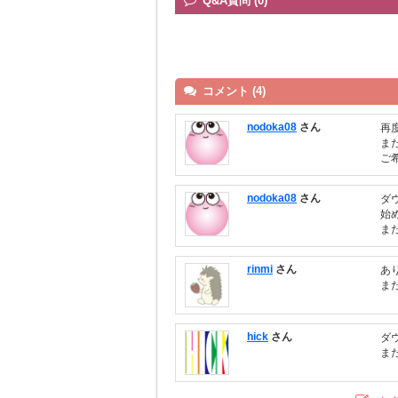
Q&A質問 (0)
コメント (4)
nodoka08
さん
再
ま
ご
nodoka08
さん
ダ
始
ま
rinmi
さん
あ
ま
hick
さん
ダ
ま