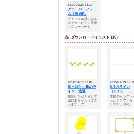
2014/06/20 23:14
クローバーフレー
ム【透過P...
ナチュラル感のある
木で作った立て看板
にクローバーを...
ダウンロードイラスト (10)
2016/04/15 02:01
2015/04/13 08:1
葉っぱと小鳥のラ
8月のライン
イン 透過...
（2015） ...
観覧いただきまして
季節のイラスト
誠にありがとうござ
ったシンプルな
います。(*^...
ンです。月のラ..