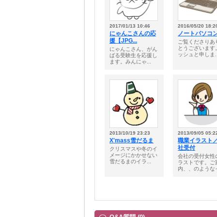
2017/01/13 10:46
2016/05/20 18:2
にゃんこさんの応
ノートパソコ
援【JPG...
ご覧くださりあ
とうございます
にゃんこさん、がん
ッシュと申しま..
ばる受験生を応援し
ます。みんにゃ...
2013/10/19 23:23
2013/09/05 05:2
X'mass雪だるま
職業イラスト
社受付
クリスマスや冬のイ
メージにかかせない
会社の受付女性
雪だるまのイラ...
ラストです。ご
内、、のようなイ.