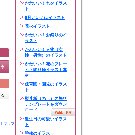
かわいい！七夕イラス
ト
6月といえばイラスト
花火イラスト
かわいい！お祭りのイ
ラスト
かわいい！人物（女
性・男性）のイラスト
かわいい！花のフレー
する
ム・飾り枠イラスト素
材
保育園・園児のイラス
ト
見る
熨斗紙（のし）の無料
テンプレートをダウン
ロード
誕生日の可愛いイラス
トマップ
ト
学校のイラスト