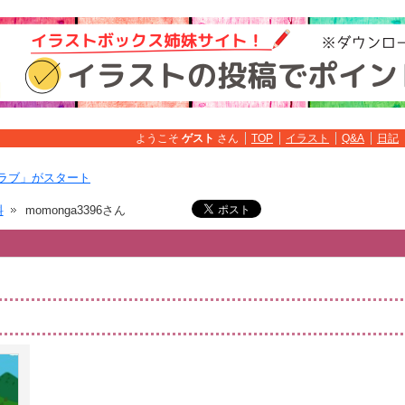
ようこそ
ゲスト
さん
TOP
イラスト
Q&A
日記
ラブ」がスタート
料
momonga3396さん