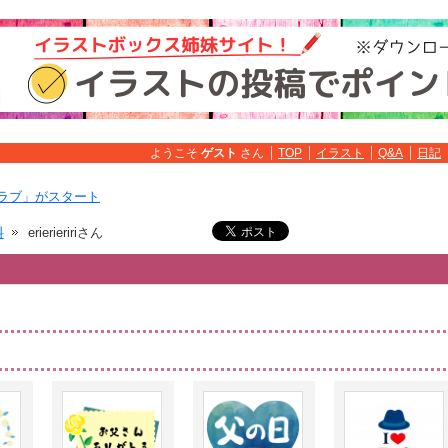
ようこそ
ゲスト
さん
TOP
イラスト
Q&A
日記
ラブ」がスタート
料
erierieririさん