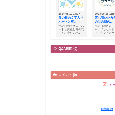
2024/05/12 14:27
2023/05/18 11:5
父の日の文字入り
落ち着いたカ
ハートと黄...
の父の日の...
父の日の文字入りハ
父の日の広告チ
ートと黄色と青の花
や、メッセージ
です。中央のハ...
ド、ギフトカー..
Q&A質問 (0)
コメント (0)
er
利用規約