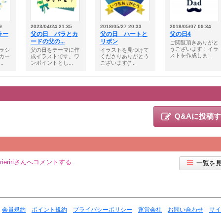
9
2023/04/24 21:35
2018/05/27 20:33
2018/05/07 09:34
ラー
父の日 バラとカ
父の日 ハートと
父の日4
ードの父の...
リボン
ご閲覧頂きありがと
うございます！イラ
ラシ
父の日をテーマに作
イラストを見つけて
ストを作成しま...
カー
成イラストです。ワ
くださりありがとう
.
ンポイントとし...
ございます(*...
Q&Aに投稿
ierieririさんへコメントする
一覧を
会員規約
ポイント規約
プライバシーポリシー
運営会社
お問い合わせ
サイ