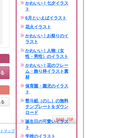
かわいい！七夕イラス
ト
6月といえばイラスト
花火イラスト
かわいい！お祭りのイ
ラスト
かわいい！人物（女
性・男性）のイラスト
かわいい！花のフレー
ム・飾り枠イラスト素
する
材
保育園・園児のイラス
ト
熨斗紙（のし）の無料
見る
テンプレートをダウン
ロード
誕生日の可愛いイラス
ト
トマップ
学校のイラスト