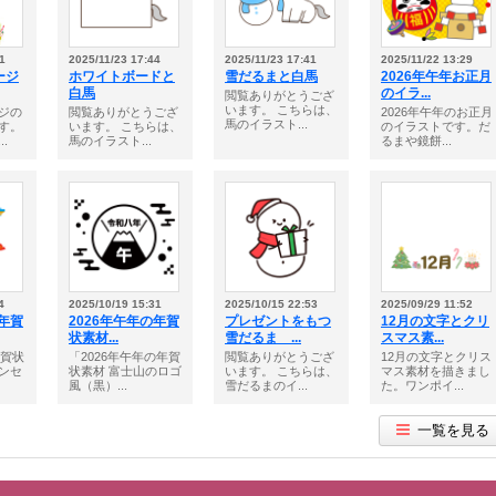
1
2025/11/23 17:44
2025/11/23 17:41
2025/11/22 13:29
ージ
ホワイトボードと
雪だるまと白馬
2026年午年お正月
白馬
のイラ...
閲覧ありがとうござ
います。 こちらは、
ジの
閲覧ありがとうござ
2026年午年のお正月
馬のイラスト...
す。
います。 こちらは、
のイラストです。だ
.
馬のイラスト...
るまや鏡餅...
4
2025/10/19 15:31
2025/10/15 22:53
2025/09/29 11:52
の年賀
2026年午年の年賀
プレゼントをもつ
12月の文字とクリ
状素材...
雪だるま ...
スマス素...
年賀状
「2026年午年の年賀
閲覧ありがとうござ
12月の文字とクリス
ンセ
状素材 富士山のロゴ
います。 こちらは、
マス素材を描きまし
風（黒）...
雪だるまのイ...
た。ワンポイ...
一覧を見る