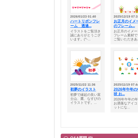
2026/01/23 01:40
2025/12/19 07:3
ハートリボンフレ
お正月のイメ
ーム 透過...
のフレーム...
イラストをご覧頂き
お正月のイメー
誠にありがとうござ
フレーム素材で
います。(^-...
ご覧いただきあ..
2025/11/22 11:36
2025/11/19 07:4
初夢のイラスト
2026年午年
状 お...
初夢で縁起の良い富
士山、鷹、なすびの
2026年午年の
イラストです。...
お洒落なアイコ
ットにな...