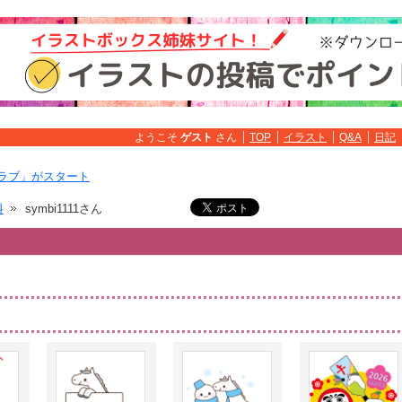
ようこそ
ゲスト
さん
TOP
イラスト
Q&A
日記
ラブ」がスタート
料
symbi1111さん