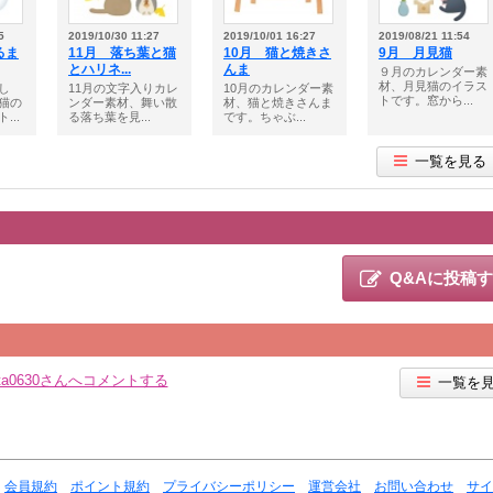
5
2019/10/30 11:27
2019/10/01 16:27
2019/08/21 11:54
るま
11月 落ち葉と猫
10月 猫と焼きさ
9月 月見猫
とハリネ...
んま
９月のカレンダー素
材、月見猫のイラス
し
11月の文字入りカレ
10月のカレンダー素
トです。窓から...
猫の
ンダー素材、舞い散
材、猫と焼きさんま
...
る落ち葉を見...
です。ちゃぶ...
一覧を見る
Q&Aに投稿
rita0630さんへコメントする
一覧を
会員規約
ポイント規約
プライバシーポリシー
運営会社
お問い合わせ
サイ