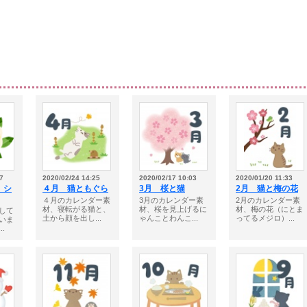
7
2020/02/24 14:25
2020/02/17 10:03
2020/01/20 11:33
」シ
４月 猫ともぐら
3月 桜と猫
2月 猫と梅の花
４月のカレンダー素
3月のカレンダー素
2月のカレンダー素
材、寝転がる猫と、
材、桜を見上げるに
材、梅の花（にとま
して
土から顔を出し...
ゃんことわんこ...
ってるメジロ）...
いま
.