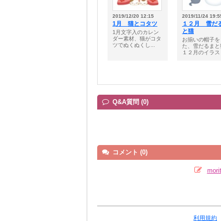
2019/12/20 12:15
2019/11/24 19:5
1月 猫とコタツ
１２月 雪だ
と猫
1月文字入のカレン
ダー素材、猫がコタ
お揃いの帽子を
ツでぬくぬくし...
た、雪だるまと
１２月のイラスト
Q&A質問 (0)
コメント (0)
mo
利用規約