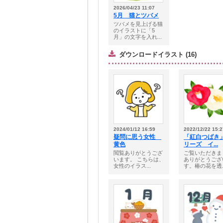
2026/04/23 11:07
5月 猫とツバメ
ツバメを見上げる猫
のイラストに「5
月」の文字を入れ...
ダウンロードイラスト (16)
2024/01/12 16:59
2022/12/22 15:2
疑問に思う女性
「紅白つばき
黄色
リーズ イ...
閲覧ありがとうござ
ご覧いただきま
います。 こちらは、
ありがとうござ
女性のイラス...
す。椿の花を透..