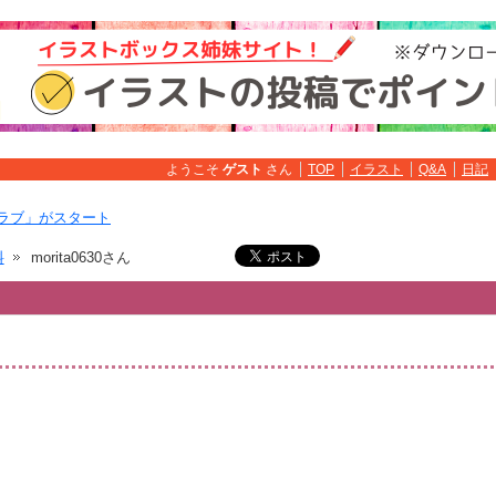
ようこそ
ゲスト
さん
TOP
イラスト
Q&A
日記
ラブ」がスタート
料
morita0630さん