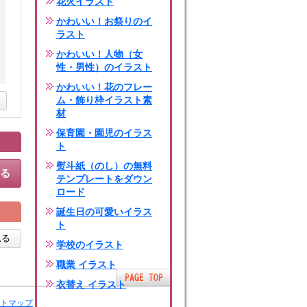
花火イラスト
かわいい！お祭りのイ
ラスト
かわいい！人物（女
性・男性）のイラスト
かわいい！花のフレー
ム・飾り枠イラスト素
材
保育園・園児のイラス
ト
熨斗紙（のし）の無料
する
テンプレートをダウン
ロード
誕生日の可愛いイラス
ト
見る
学校のイラスト
職業 イラスト
衣替え イラスト
トマップ