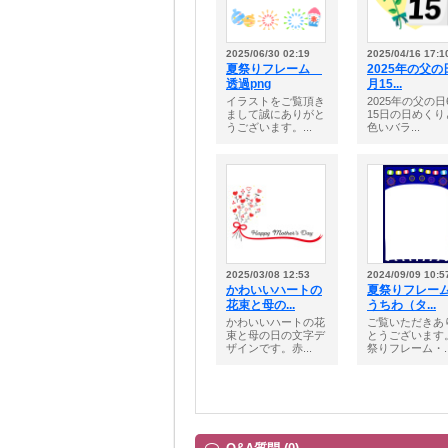
2025/06/30 02:19
2025/04/16 17:1
夏祭りフレーム
2025年の父の
透過png
月15...
イラストをご覧頂き
2025年の父の日
まして誠にありがと
15日の日めくり
うございます。...
色いバラ...
2025/03/08 12:53
2024/09/09 10:5
かわいいハートの
夏祭りフレー
花束と母の...
うちわ（タ...
かわいいハートの花
ご覧いただきあ
束と母の日の文字デ
とうございます
ザインです。赤...
祭りフレーム・..