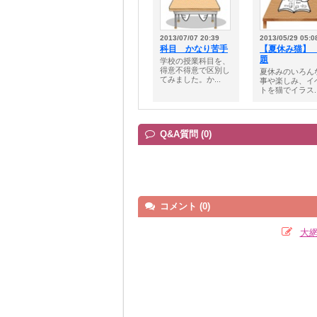
2013/07/07 20:39
2013/05/29 05:0
科目 かなり苦手
【夏休み猫】
題
学校の授業科目を、
得意不得意で区別し
夏休みのいろん
てみました。か...
事や楽しみ、イ
トを猫でイラス..
Q&A質問 (0)
コメント (0)
大