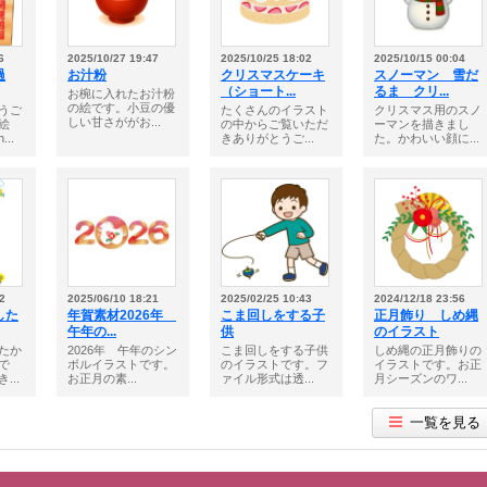
6
2025/10/27 19:47
2025/10/25 18:02
2025/10/15 00:04
過
お汁粉
クリスマスケーキ
スノーマン 雪だ
（ショート...
るま クリ...
お椀に入れたお汁粉
の絵です。小豆の優
うご
たくさんのイラスト
クリスマス用のスノ
しい甘さががお...
絵
の中からご覧いただ
ーマンを描きまし
..
きありがとうご...
た。かわいい顔に...
2
2025/06/10 18:21
2025/02/25 10:43
2024/12/18 23:56
した
年賀素材2026年
こま回しをする子
正月飾り しめ縄
午年の...
供
のイラスト
たか
2026年 午年のシン
こま回しをする子供
しめ縄の正月飾りの
で
ボルイラストです。
のイラストです。フ
イラストです。お正
...
お正月の素...
ァイル形式は透...
月シーズンのワ...
一覧を見る