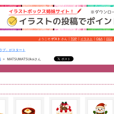
ようこそ
ゲスト
さん
TOP
イラスト
Q&A
日記
ラブ」がスタート
料
MATSUMATSUkoiさん