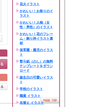
花火イラスト
かわいい！お祭りのイ
ラスト
かわいい！人物（女
性・男性）のイラスト
かわいい！花のフレー
ム・飾り枠イラスト素
材
保育園・園児のイラス
ト
熨斗紙（のし）の無料
する
テンプレートをダウン
ロード
誕生日の可愛いイラス
ト
見る
学校のイラスト
職業 イラスト
衣替え イラスト