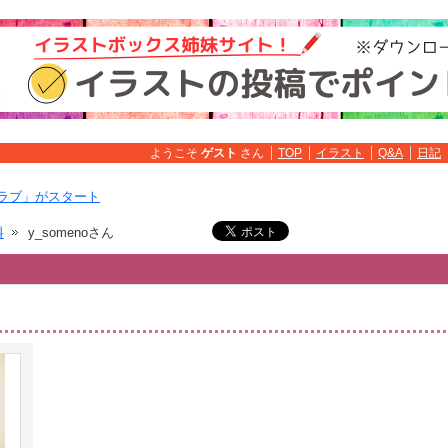
ようこそ
ゲスト
さん
TOP
イラスト
Q&A
日記
ラブ」がスタート
料
y_somenoさん