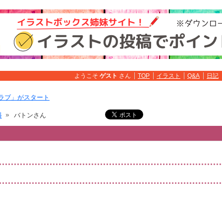
ようこそ
ゲスト
さん
TOP
イラスト
Q&A
日記
ラブ」がスタート
料
バトンさん