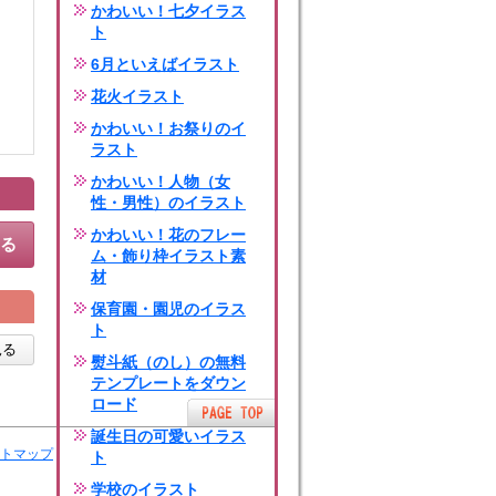
かわいい！七夕イラス
ト
6月といえばイラスト
花火イラスト
かわいい！お祭りのイ
ラスト
かわいい！人物（女
性・男性）のイラスト
かわいい！花のフレー
する
ム・飾り枠イラスト素
材
保育園・園児のイラス
ト
見る
熨斗紙（のし）の無料
テンプレートをダウン
ロード
誕生日の可愛いイラス
トマップ
ト
学校のイラスト