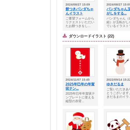
2024/08/27 15:09
2024/08/27 15:0
餅つきパンダちゃ
パンダちゃん
んイラスト
がしをする...
ご要望フォームから
パンダちゃん（
リクエストいただい
組）が玉転がし
たお餅つきをし...
ているイラストで.
ダウンロードイラスト (22)
2024/11/07 15:45
2022/09/14 15:2
2025年巳年の年賀
ゆきだるま
状テン...
ご覧いただきあ
とうございます
2025年巳年年賀状テ
きだるまのイラ..
ンプレートに使える
縦型の赤背...