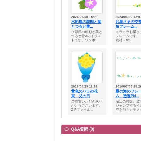
2024/07/08 15:03
2024/06/30 12:0
水彩風の朝顔と葉
お星さまの交
とつると蕾...
角フレーム...
水彩風の朝顔と葉と
キラキラお星さ
つると蕾Aのイラス
フレームです。
トです。ワンポ...
素材→htt...
2019/04/29 11:28
2016/07/05 19:2
黄色のバラの花
夏の海のフレ
束 父の日
ム 透過PN...
ご観覧いただきあり
海辺の貝殻、波
がとうございます。
ジャンプするイ
ZIPファイル...
空を飛ぶカモメ..
Q&A質問 (0)