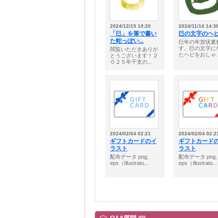
2024/12/15 10:20
2024/11/14 14:3
「巳」を筆で書い
巳の文字のヘ
た蛇っぽい...
巳年の年賀状素
す。巳の文字に
閲覧いただきありが
たヘビをおしゃ..
とうございます！２
０２５年干支の...
2024/02/04 02:21
2024/02/04 02:2
ギフトカードのイ
ギフトカード
ラスト
ラスト
配布データ png,
配布データ png,
eps（Illustrato...
eps（Illustrato...