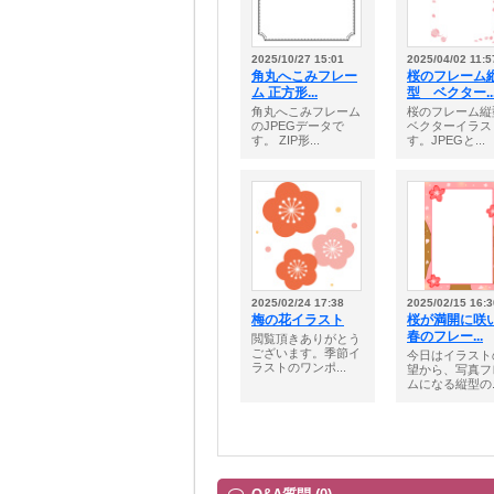
2025/10/27 15:01
2025/04/02 11:5
角丸へこみフレー
桜のフレーム
ム 正方形...
型 ベクター..
角丸へこみフレーム
桜のフレーム縦
のJPEGデータで
ベクターイラス
す。 ZIP形...
す。JPEGと...
2025/02/24 17:38
2025/02/15 16:3
梅の花イラスト
桜が満開に咲
春のフレー...
閲覧頂きありがとう
ございます。季節イ
今日はイラスト
ラストのワンポ...
望から、写真フ
ムになる縦型の..