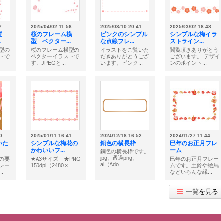
7
2025/04/02 11:56
2025/03/10 20:41
2025/03/02 18:48
縦
桜のフレーム横
ピンクのシンプル
シンプルな梅イラ
.
型 ベクター...
な点線フレ...
ストライン...
型の
桜のフレーム横型の
イラストをご覧いた
閲覧頂きありがとう
トで
ベクターイラストで
だきありがとうござ
ございます。 デザイ
す。JPEGと...
います。ピンク...
ンのポイント...
0
2025/01/11 16:41
2024/12/18 16:52
2024/11/27 11:44
いた
シンプルな梅花の
銅色の横長枠
巳年のお正月フレ
かわいいフ...
ーム
銅色の横長枠です。
jpg、透過png、
の要
★A3サイズ ★PNG
巳年のお正月フレー
ai（Ado...
レー
150dpi（2480 ×...
ムです。土鈴や絵馬
.
などいろんな縁...
一覧を見る