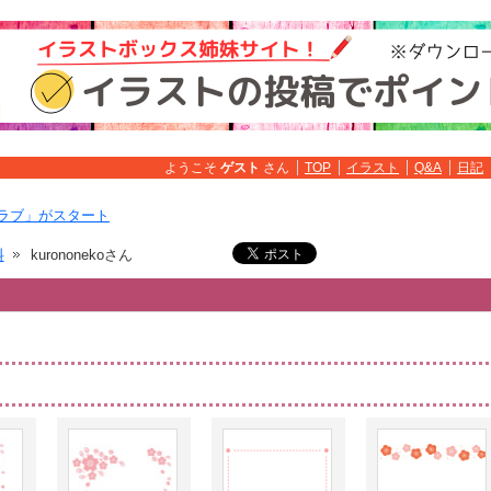
ようこそ
ゲスト
さん
TOP
イラスト
Q&A
日記
ラブ」がスタート
料
kurononekoさん